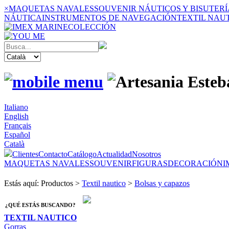
×
MAQUETAS NAVALES
SOUVENIR NÁUTICOS Y BISUTERÍ
NÁUTICA
INSTRUMENTOS DE NAVEGACIÓN
TEXTIL NAU
COLECCIÓN
Italiano
English
Français
Español
Català
Clientes
Contacto
Catálogo
Actualidad
Nosotros
MAQUETAS NAVALES
SOUVENIR
FIGURAS
DECORACIÓN
I
Estás aquí: Productos >
Textil nautico
>
Bolsas y capazos
¿QUÉ ESTÁS BUSCANDO?
TEXTIL NAUTICO
Gorras