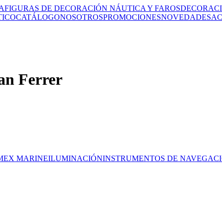
A
FIGURAS DE DECORACIÓN NÁUTICA Y FAROS
DECORACI
TICO
CATÁLOGO
NOSOTROS
PROMOCIONES
NOVEDADES
AC
MEX MARINE
ILUMINACIÓN
INSTRUMENTOS DE NAVEGAC