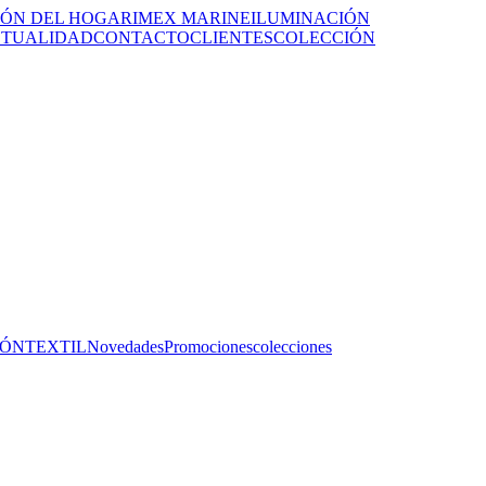
ÓN DEL HOGAR
IMEX MARINE
ILUMINACIÓN
TUALIDAD
CONTACTO
CLIENTES
COLECCIÓN
IÓN
TEXTIL
Novedades
Promociones
colecciones