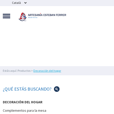
MAQUETAS
NAVALES
SOUVENIR
NÁUTICOS
Y
BISUTERÍA
FIGURAS
DE
DECORACIÓN
NÁUTICA
Y
FAROS
Estás aquí: Productos >
Decoración del hogar
DECORACIÓN
DEL
HOGAR
¿QUÉ ESTÁS BUSCANDO?
IMEX
MARINE
DECORACIÓN DEL HOGAR
ILUMINACIÓN
Complementos para la mesa
NÁUTICA