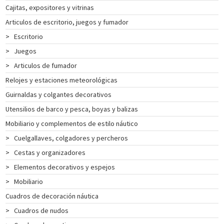
Cajitas, expositores y vitrinas
INSTRUMENTOS
Articulos de escritorio, juegos y fumador
DE
NAVEGACIÓN
>
Escritorio
TEXTIL
>
Juegos
NAUTICO
>
Articulos de fumador
CATÁLOGO
Relojes y estaciones meteorológicas
NOSOTROS
Guirnaldas y colgantes decorativos
PROMOCIONES
Utensilios de barco y pesca, boyas y balizas
NOVEDADES
Mobiliario y complementos de estilo náutico
ACTUALIDAD
>
Cuelgallaves, colgadores y percheros
CONTACTO
>
Cestas y organizadores
CLIENTES
>
Elementos decorativos y espejos
COLECCIÓN
>
Mobiliario
Cuadros de decoración náutica
>
Cuadros de nudos
COLECCIÓN