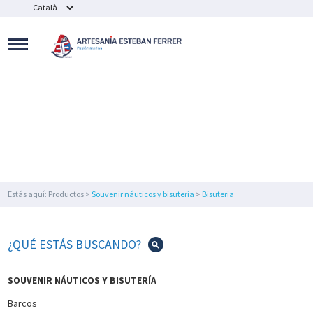
MAQUETAS
NAVALES
SOUVENIR
NÁUTICOS
Y
BISUTERÍA
FIGURAS
DE
DECORACIÓN
NÁUTICA
Y
FAROS
Estás aquí: Productos >
Souvenir náuticos y bisutería
>
Bisuteria
DECORACIÓN
DEL
HOGAR
¿QUÉ ESTÁS BUSCANDO?
IMEX
MARINE
SOUVENIR NÁUTICOS Y BISUTERÍA
ILUMINACIÓN
Barcos
NÁUTICA