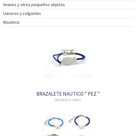
Imanes y otros pequeños objetos
INSTRUMENTOS
Llaveros y colgantes
DE
NAVEGACIÓN
Bisuteria
TEXTIL
NAUTICO
CATÁLOGO
NOSOTROS
PROMOCIONES
NOVEDADES
ACTUALIDAD
CONTACTO
BRAZALETE NAUTICO " PEZ "
CLIENTES
REFERENCIA: 243007
COLECCIÓN
COLECCIÓN