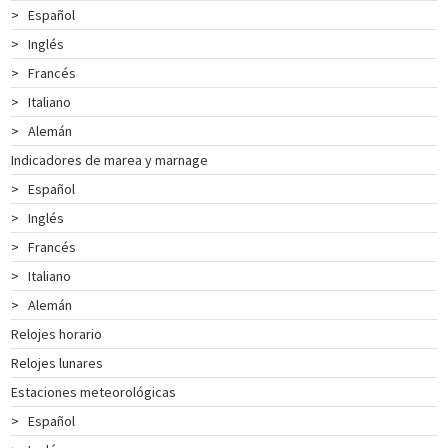
>
Español
INSTRUMENTOS
>
Inglés
DE
NAVEGACIÓN
>
Francés
TEXTIL
>
Italiano
NAUTICO
>
Alemán
CATÁLOGO
Indicadores de marea y marnage
NOSOTROS
>
Español
PROMOCIONES
>
Inglés
NOVEDADES
>
Francés
ACTUALIDAD
>
Italiano
CONTACTO
>
Alemán
CLIENTES
Relojes horario
COLECCIÓN
Relojes lunares
Estaciones meteorológicas
>
Español
COLECCIÓN