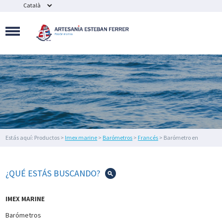
MAQUETAS
NAVALES
SOUVENIR
NÁUTICOS
Y
BISUTERÍA
FIGURAS
DE
DECORACIÓN
NÁUTICA
Y
FAROS
Estás aquí: Productos >
Imex marine
>
Barómetros
>
Francés
> Barómetro en
DECORACIÓN
madera
DEL
HOGAR
¿QUÉ ESTÁS BUSCANDO?
IMEX
MARINE
IMEX MARINE
ILUMINACIÓN
Barómetros
NÁUTICA