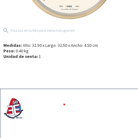
Haz clic en la foto para verla más grande
Medidas:
Alto: 32.50 x Largo: 32.50 x Ancho: 4.50 cm
Peso:
0.40 kg
Unidad de venta:
1
Somos tu tienda líder en el sector de las maquetas de
barcos y la decoración náutica. Nuestra pasión por el
mar hace que te podamos ofrecer una extensa
colección de calidad y un servicio profesional y cercano.