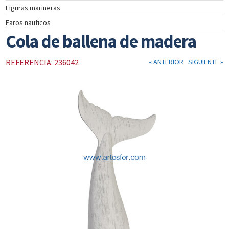
Figuras marineras
INSTRUMENTOS
Faros nauticos
DE
NAVEGACIÓN
Cola de ballena de madera
TEXTIL
NAUTICO
REFERENCIA: 236042
« ANTERIOR
SIGUIENTE »
CATÁLOGO
NOSOTROS
PROMOCIONES
NOVEDADES
ACTUALIDAD
CONTACTO
CLIENTES
COLECCIÓN
COLECCIÓN