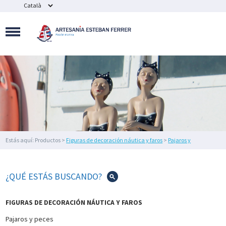
MAQUETAS
NAVALES
SOUVENIR
NÁUTICOS
Y
BISUTERÍA
FIGURAS
DE
DECORACIÓN
NÁUTICA
Y
FAROS
Estás aquí: Productos >
Figuras de decoración náutica y faros
>
Pajaros y
DECORACIÓN
peces
> Cola de ballena de madera
DEL
HOGAR
¿QUÉ ESTÁS BUSCANDO?
IMEX
MARINE
FIGURAS DE DECORACIÓN NÁUTICA Y FAROS
ILUMINACIÓN
Pajaros y peces
NÁUTICA