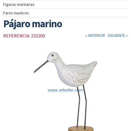
Figuras marineras
INSTRUMENTOS
Faros nauticos
DE
NAVEGACIÓN
Pájaro marino
TEXTIL
NAUTICO
REFERENCIA: 232200
« ANTERIOR
SIGUIENTE »
CATÁLOGO
NOSOTROS
PROMOCIONES
NOVEDADES
ACTUALIDAD
CONTACTO
CLIENTES
COLECCIÓN
COLECCIÓN