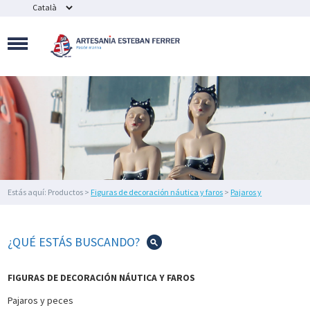
MAQUETAS
NAVALES
SOUVENIR
NÁUTICOS
Y
BISUTERÍA
FIGURAS
DE
DECORACIÓN
NÁUTICA
Y
FAROS
Estás aquí: Productos >
Figuras de decoración náutica y faros
>
Pajaros y
DECORACIÓN
peces
> Pájaro marino
DEL
HOGAR
¿QUÉ ESTÁS BUSCANDO?
IMEX
MARINE
FIGURAS DE DECORACIÓN NÁUTICA Y FAROS
ILUMINACIÓN
Pajaros y peces
NÁUTICA