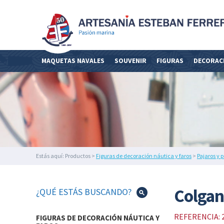
MAQUETAS
NAVALES
SOUVENIR
NÁUTICOS
MAQUETAS NAVALES
SOUVENIR
FIGURAS
DECORAC
Y
BISUTERÍA
FIGURAS
DE
DECORACIÓN
NÁUTICA
Y
FAROS
DECORACIÓN
Estás aquí: Productos >
Figuras de decoración náutica y faros
>
Pajaros y 
DEL
HOGAR
IMEX
Colgan
¿QUÉ ESTÁS BUSCANDO?
MARINE
ILUMINACIÓN
REFERENCIA: 
FIGURAS DE DECORACIÓN NÁUTICA Y
NÁUTICA