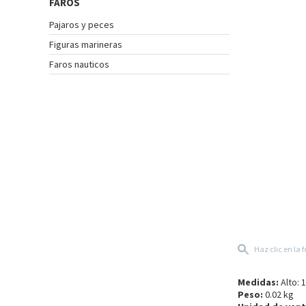
FAROS
INSTRUMENTOS
Pajaros y peces
DE
NAVEGACIÓN
Figuras marineras
Faros nauticos
TEXTIL
NAUTICO
CATÁLOGO
NOSOTROS
PROMOCIONES
NOVEDADES
ACTUALIDAD
CONTACTO
CLIENTES
COLECCIÓN
Haz clic en la 
Medidas:
Alto: 
Peso:
0.02 kg
COLECCIÓN