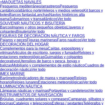
×
MAQUETAS NAVALES
Pesqueros mediterráneo/arrastreros
Pesqueros
cantábrico/atlántico norte
Veleros y medios veleros
Kit barcos y
botes
Barcos fantasía
Lanchas
Navíos históricos alta
gama
Submarinos y transatlánticos
Ver todo
SOUVENIR NÁUTICOS Y BISUTERÍA
Barcos
Imanes y otros pequeños objetos
Llaveros y
colgantes
Bisuteria
Ver todo
FIGURAS DE DECORACIÓN NÁUTICA Y FAROS
Pajaros y peces
Figuras marineras
Faros nauticos
Ver todo
DECORACIÓN DEL HOGAR
Complementos para la mesa
Cajitas, expositores y
vitrinas
Articulos de escritorio, juegos y fumador
Relojes y
estaciones meteorológicas
Guirnaldas y colgantes
decorativos
Utensilios de barco y pesca, boyas y
balizas
Mobiliario y complementos de estilo náutico
Cuadros de
decoración náutica
Ver todo
IMEX MARINE
Barómetros
Indicadores de marea y marnage
Relojes
horario
Relojes lunares
Estaciones meteorológicas
Ver todo
ILUMINACIÓN NÁUTICA
Lámparas náuticas y marinas
Portavelas y candeleros
Ver todo
INSTRUMENTOS DE NAVEGACIÓN
Brújulas, cuadrantes solares y compases
Campanas, silbatos y
bocinas
Catalejos y telescopios
Esferas / sextantes
Telégrafos y