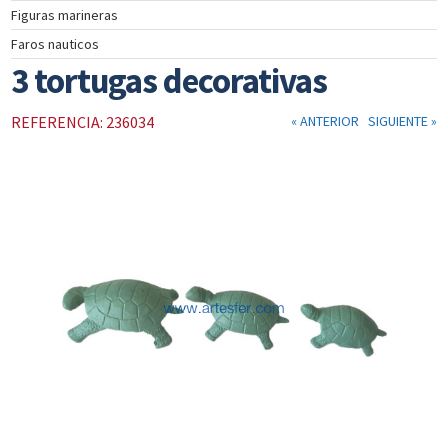
Figuras marineras
INSTRUMENTOS
Faros nauticos
DE
NAVEGACIÓN
3 tortugas decorativas
TEXTIL
NAUTICO
REFERENCIA: 236034
« ANTERIOR
SIGUIENTE »
CATÁLOGO
NOSOTROS
PROMOCIONES
NOVEDADES
ACTUALIDAD
CONTACTO
CLIENTES
COLECCIÓN
COLECCIÓN