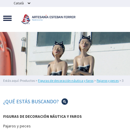
MAQUETAS
NAVALES
SOUVENIR
NÁUTICOS
Y
BISUTERÍA
FIGURAS
DE
DECORACIÓN
NÁUTICA
Y
FAROS
Estás aquí: Productos >
Figuras de decoración náutica y faros
>
Pajaros y peces
> 3
DECORACIÓN
tortugas decorativas
DEL
HOGAR
¿QUÉ ESTÁS BUSCANDO?
IMEX
MARINE
FIGURAS DE DECORACIÓN NÁUTICA Y FAROS
ILUMINACIÓN
Pajaros y peces
NÁUTICA