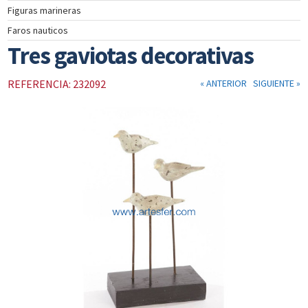
Figuras marineras
INSTRUMENTOS
Faros nauticos
DE
NAVEGACIÓN
Tres gaviotas decorativas
TEXTIL
NAUTICO
REFERENCIA: 232092
« ANTERIOR
SIGUIENTE »
CATÁLOGO
NOSOTROS
PROMOCIONES
NOVEDADES
ACTUALIDAD
CONTACTO
CLIENTES
COLECCIÓN
COLECCIÓN