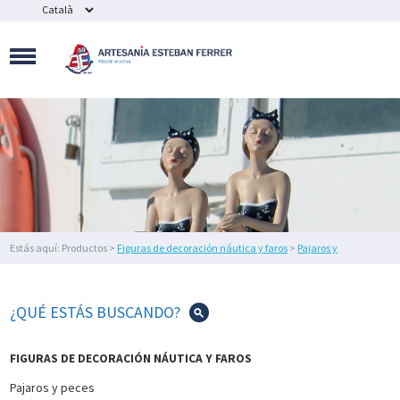
MAQUETAS
NAVALES
SOUVENIR
NÁUTICOS
Y
BISUTERÍA
FIGURAS
DE
DECORACIÓN
NÁUTICA
Y
FAROS
Estás aquí: Productos >
Figuras de decoración náutica y faros
>
Pajaros y
DECORACIÓN
peces
> Tres gaviotas decorativas
DEL
HOGAR
¿QUÉ ESTÁS BUSCANDO?
IMEX
MARINE
FIGURAS DE DECORACIÓN NÁUTICA Y FAROS
ILUMINACIÓN
Pajaros y peces
NÁUTICA